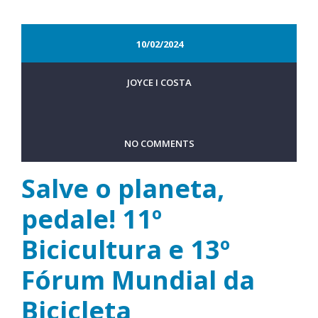
10/02/2024
JOYCE I COSTA
NO COMMENTS
Salve o planeta,
pedale! 11º
Bicicultura e 13º
Fórum Mundial da
Bicicleta