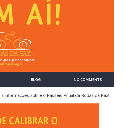
BLOG
NO COMMENTS
ais informações sobre o Passeio Anual da Rodas da Paz!