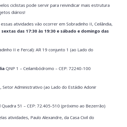
s ciclistas pode servir para reivindicar mais estrutura
jetos diários!
o essas atividades vão ocorrer em Sobradinho II, Ceilândia,
s
sextas das 17:30 às 19:30 e sábado e domingo das
dinho II e Fercal): AR 19 conjunto 1 (ao Lado do
ia
QNP 1 – Ceilambódromo – CEP: 72240-100
, Setor Administrativo (ao Lado do Estádio Adonir
l Quadra 51 – CEP: 72.405-510 (próximo ao Bezerrão)
las atividades, Paulo Alexandre, da Casa Civil do