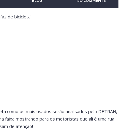
BLOG
NO COMMENTS
az de bicicleta!
leta como os mais usados serão analisados pelo DETRAN,
l na faixa mostrando para os motoristas que ali é uma rua
isam de atenção!