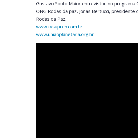
Gustavo Souto Maior entrevistou no programa C
ONG Rodas da paz, Jonas Bertucci, presidente 
Rodas da Paz.
www.tvsupren.com.br
www.uniaoplanetaria.org.br