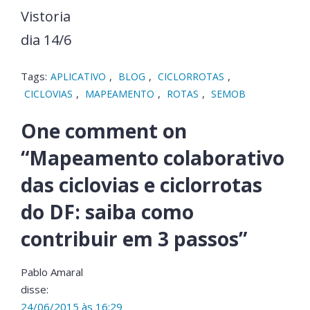
Vistoria
dia 14/6
Tags:
,
,
,
APLICATIVO
BLOG
CICLORROTAS
,
,
,
CICLOVIAS
MAPEAMENTO
ROTAS
SEMOB
One comment on
“
Mapeamento colaborativo
das ciclovias e ciclorrotas
do DF: saiba como
contribuir em 3 passos
”
Pablo Amaral
disse:
24/06/2015 às 16:29