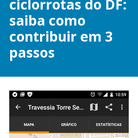
ciclorrotas do DF:
saiba como
contribuir em 3
passos