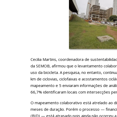
Cecilia Martins, coordenadora de sustentabilida
da SEMOB, afirmou que o levantamento colabora
uso da bicicleta. A pesquisa, no entanto, contin
km de ciclovias, ciclofaixas e acostamentos ciclá
mapeamento e 5 enviaram informações de análi
66,7% identificaram locais com intersecções pe
O mapeamento colaborativo está atrelado ao diag
meses de duração. Porém o processo — financ
(BID) — está atrasado pois ainda não ocorreu a