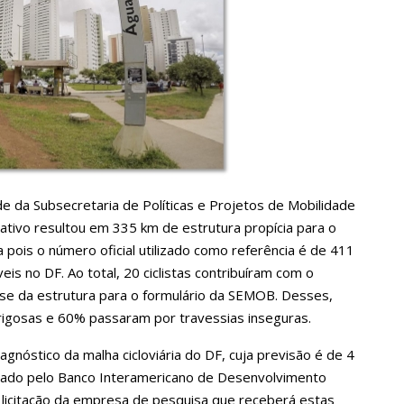
de da Subsecretaria de Políticas e Projetos de Mobilidade
tivo resultou em 335 km de estrutura propícia para o
ua pois o número oficial utilizado como referência é de 411
veis no DF. Ao total, 20 ciclistas contribuíram com o
se da estrutura para o formulário da SEMOB. Desses,
rigosas e 60% passaram por travessias inseguras.
nóstico da malha cicloviária do DF, cuja previsão é de 4
iado pelo Banco Interamericano de Desenvolvimento
 licitação da empresa de pesquisa que receberá estas