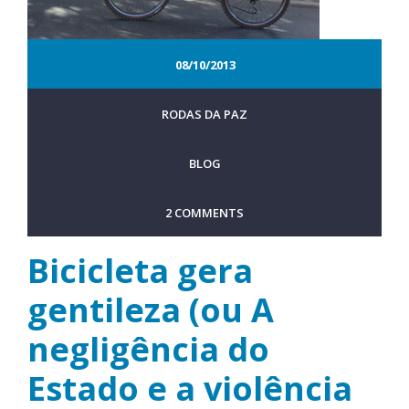
08/10/2013
RODAS DA PAZ
BLOG
2 COMMENTS
Bicicleta gera
gentileza (ou A
negligência do
Estado e a violência