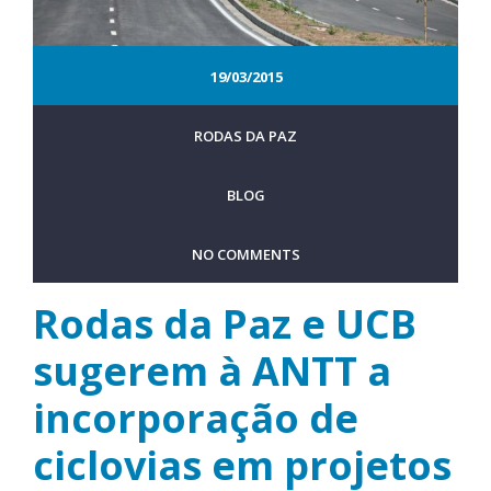
19/03/2015
RODAS DA PAZ
BLOG
NO COMMENTS
Rodas da Paz e UCB
sugerem à ANTT a
incorporação de
ciclovias em projetos